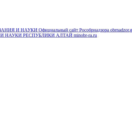
ВАНИЯ И НАУКИ
Официальный сайт Рособрнадзора
obrnadzor.g
И НАУКИ РЕСПУБЛИКИ АЛТАЙ
minobr-ra.ru