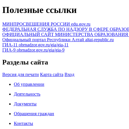
Полезные ссылки
МИНПРОСВЕЩЕНИЯ РОССИИ
edu.gov.ru
ФЕДЕРАЛЬНАЯ СЛУЖБА ПО НАДЗОРУ В СФЕРЕ ОБРАЗО
ОФИЦИАЛЬНЫЙ САЙТ МИНИСТЕРСТВА ОБРАЗОВАНИЯ 
Официальный портал Республики Алтай
altai-republic.ru
ГИА-11
obrnadzor.gov.ru/gia/gia-11
ГИА-9
obrnadzor.gov.ru/gia/gia-9
Разделы сайта
Версия для печати
Карта сайта
Вход
Об управлении
Деятельность
Документы
Обращения граждан
Контакты