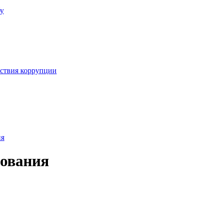
бу
йствия коррупции
ия
зования