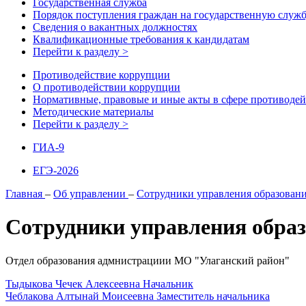
Государственная служба
Порядок поступления граждан на государственную служ
Сведения о вакантных должностях
Квалификационные требования к кандидатам
Перейти к разделу >
Противодействие коррупции
О противодействии коррупции
Нормативные, правовые и иные акты в сфере противоде
Методические материалы
Перейти к разделу >
ГИА-9
ЕГЭ-2026
Главная
–
Об управлении
–
Сотрудники управления образован
Сотрудники управления обра
Отдел образования адмнистрациии МО "Улаганский район"
Тыдыкова Чечек Алексеевна
Начальник
Чеблакова Алтынай Моисеевна
Заместитель начальника