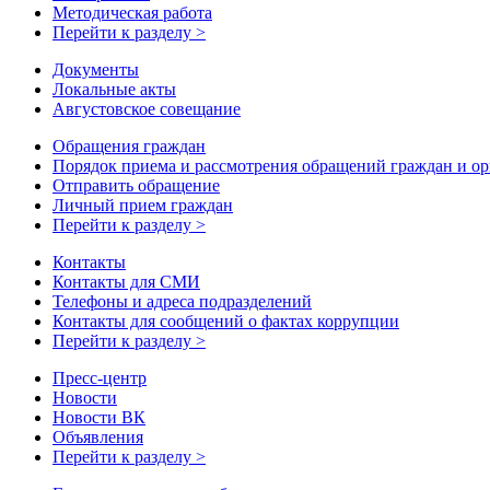
Методическая работа
Перейти к разделу >
Документы
Локальные акты
Августовское совещание
Обращения граждан
Порядок приема и рассмотрения обращений граждан и о
Отправить обращение
Личный прием граждан
Перейти к разделу >
Контакты
Контакты для СМИ
Телефоны и адреса подразделений
Контакты для сообщений о фактах коррупции
Перейти к разделу >
Пресс-центр
Новости
Новости ВК
Объявления
Перейти к разделу >